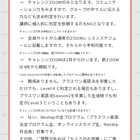
→ チャレンジZOOMのみとなります。コミュニケ
ーション力をみますので、グループの中で人に伝える
力なども含め判定を行います。
講師に個人的に判定を依頼するのもNGとなります。
チャレンジZOOMの予約はどこからできますか？
→ 会員サイトから通常のZOOMレッスンスケジュ
ールに記載しますので、そちらから予約可能です。
チャレンジZOOMの開始、新ZOOMはいつから開始ですか？
→ チャレンジZOOMは3月から行います。新ZOOM
は4月から開始です。
Level placementの判定には受講したプログラムに関係はありますか？
→ 関係ありません。プラスワン英語法を卒業した
だけでも、Level４と判定される場合もありますし、
プラスワン英語法Season2を卒業した生徒様でも判
定がLevel３ということもあります。
チャレンジZOOMはどのプログラム生でも受講できますか？
→ はい、Nextepの全プログラム（プラスワン英語
法全プログラム生、オンラインスカイプ生、Nextep
月会員）対象です。
その他、ご質問があれば「ちぐさのお部屋」にご連