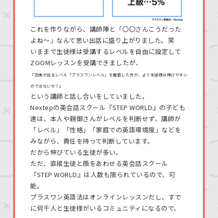
これを作りながら、講師陣と「〇〇さんこうだった
よね〜」なんて思い出話に盛り上がりました。笑
いままで生徒様は受講するレベルを自由に設定して
ZOOMレッスンを受講できましたが、
『効果が出るレベル「プラスワンレベル」を徹底した方が、より生徒様は伸びやすい
のではないか？』
という講師と話し合いをしていました。
Nextepの英会話スクール『STEP WORLD』の子ども
達は、本人や親御さんがレベルを判断せず、講師が
「レベル」「性格」「家庭での英語環境度」などを
みながら、責任を持って判断しています。
だから伸びている生徒が多い。
ただ、直接生徒と顔をあわせる英会話スクール
『STEP WORLD』は人数も限られているので、可
能。
プラスワン英語法はオンラインレッスンだし、すで
に何千人と生徒様がいるコミュニティになるので、