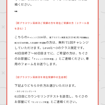
絡ください。
特典
【新プラスワン英語法ご受講の方を現在ご受講の方（２クール目
を含む）】
こちらの
は、
チャレンジZOOM
新プラスワン英語法(2020年2月14日開始以
の方は、無料で1回チャレンジ
降)を60日卒業した生徒様で希望者
していただけます。Level1〜3のクラス限定です。
40日目終了〜60日目までに、ご希望の方は、ちぐさ
のお部屋に「
」とご連絡ください
専
チャレンジZOOM希望。
。
用のフォームをお送りします。
【旧プラスワン英語法を現在受講中の生徒様】
下記よりどちらか片方お選びいただけます。
・カウンセリングシート
61日目にカウンセリングテストを送信し、ちぐさの
お部屋にて
とご連絡ください。
「カンセリング希望」