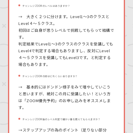
チャンレジZOOMのレベルはありますか？
→ 大きく２つに分けます。Level1〜3のクラスと
Level４〜５クラス。
初回はご自身が思うレベルで挑戦してもらって結構で
す。
判定結果でLevel1〜3のクラスのクラスを受講しても
Level4で判定する場合もありますし、反対にLevel
４〜５クラスを受講してもLevel3です。と判定する
場合もあります。
チャンレジZOOMの枠はどれくらいありますか？
→ 基本的にはドンドン様子をみて増やしていこう
と思いますが、絶対この月に受講したい！という方
は「ZOOM優先予約」のお申し込みをオススメしま
す。
チャンレジZOOM後のレベル判定で細かい事を教えてもらえますか？
→ステップアップの為のポイント（足りない部分