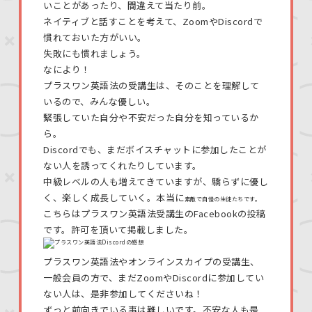
いことがあったり、間違えて当たり前。
ネイティブと話すことを考えて、ZoomやDiscordで
慣れておいた方がいい。
失敗にも慣れましょう。
なにより！
プラスワン英語法の受講生は、そのことを理解して
いるので、みんな優しい。
緊張していた自分や不安だった自分を知っているか
ら。
Discordでも、まだボイスチャットに参加したことが
ない人を誘ってくれたりしています。
中級レベルの人も増えてきていますが、驕らずに優し
く、楽しく成長していく。本当に
素敵で自慢の生徒たちです。
こちらはプラスワン英語法受講生のFacebookの投稿
です。許可を頂いて掲載しました。
プラスワン英語法やオンラインスカイプの受講生、
一般会員の方で、まだZoomやDiscordに参加してい
ない人は、是非参加してくださいね！
ずっと前向きでいる事は難しいです。不安な人も是