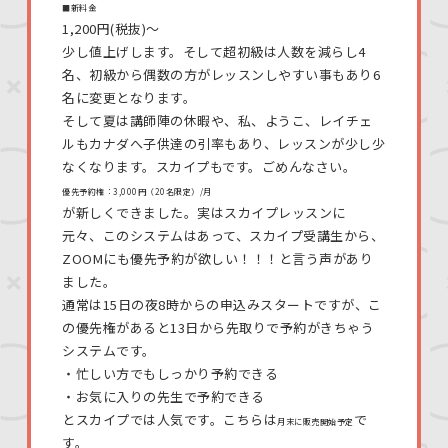
■新料金
1,200円(税抜)〜
少し値上げします。そして超初級は人数を減らし4
名、初級から偶数の方がレッスンしやすい事もあり6
名に変更となります。
そして夏は講師陣の休暇や、私、ようこ、レイチェ
ルもカナダへ子供達の引率もあり、レッスンが少し少
なくなります。スカイプもです。ごめんなさい。
優先予約権：3,000円（20名限定）/月
が新しくできました。実はスカイプレッスンに
元々、このシステムはあって、スカイプ受講生から、
ZOOMにも優先予約が欲しい！！！と言う声があり
ました。
通常は15日の夜8時からの申込みスタートですが、こ
の優先権があると13日から先取りで予約がきちゃう
システムです。
・忙しい方でもしっかり予約できる
・お気に入りの先生で予約できる
とスカイプでは人気です。こちらは
で
月末に販売開始予定
す。