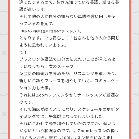
違ったりするので、皆さん知っている英語、話せる英
語が違います。
そして他の人が自分の知らない単語や言い回しを使
っているのを見て、
「周りの人が英語を話せすぎるのでびっくりした！」
となります。でも安心して！皆さんも他の人から同じ
ように思われていますよ。
で！
プラスワン英語法で自分の伝えたいことが言えるよ
うになったら、次のステップ。
英会話の瞬発力を高めたり、リスニングを鍛えたり、
新しい単語やフレーズを増やしていく。コミュニケー
ション力も大事。
それにはZoomレッスンやセミナーレッスンが最適な
のです。
そして満席が続くようになり、スケジュールの更新タ
イミングでは、争奪戦になってしまいました。
それに合わせて枠を増やしていたのですが、追いつ
かないという状況なのです。。Zoomレッスンの枠は
30くらいから、現在は100レッスン超えになりまし