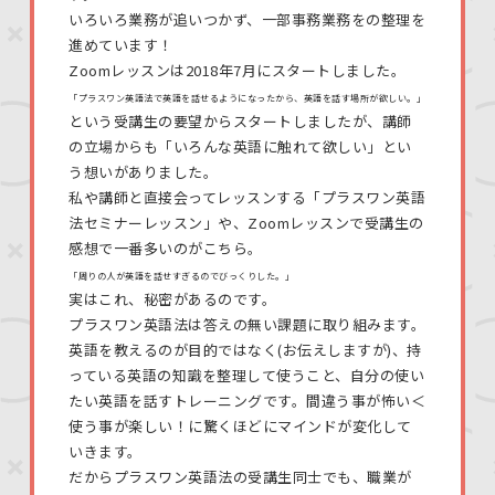
いろいろ業務が追いつかず、一部事務業務をの整理を
進めています！
Zoomレッスンは2018年7月にスタートしました。
「プラスワン英語法で英語を話せるようになったから、英語を話す場所が欲しい。」
という受講生の要望からスタートしましたが、講師
の立場からも「いろんな英語に触れて欲しい」とい
う想いがありました。
私や講師と直接会ってレッスンする「プラスワン英語
法セミナーレッスン」や、Zoomレッスンで受講生の
感想で一番多いのがこちら。
「周りの人が英語を話せすぎるのでびっくりした。」
実はこれ、秘密があるのです。
プラスワン英語法は答えの無い課題に取り組みます。
英語を教えるのが目的ではなく(お伝えしますが)、持
っている英語の知識を整理して使うこと、自分の使い
たい英語を話すトレーニングです。間違う事が怖い＜
使う事が楽しい！に驚くほどにマインドが変化して
いきます。
だからプラスワン英語法の受講生同士でも、職業が