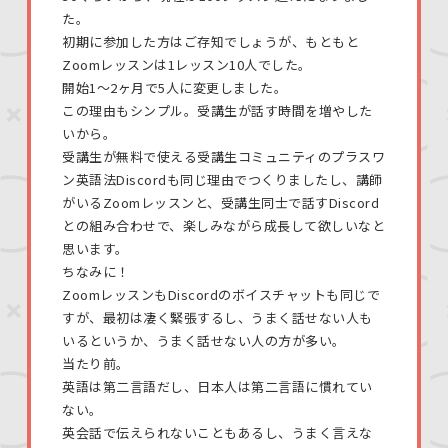
た。
初期に参加した方はご存知でしょうが、もともと
Zoomレッスンは1レッスン10人でした。
開始1〜2ヶ月で5人に変更しました。
この理由もシンプル。受講生が話す時間を増やした
いから。
受講生が無料で使える受講生コミュニティのプラスワ
ン英語法Discordも同じ理由でつくりましたし、講師
がいるZoomレッスンと、受講生同士で話すDiscord
との組み合わせで、楽しみながら成長して欲しいなと
思います。
ちなみに！
ZoomレッスンもDiscordのボイスチャットも同じで
すが、最初は凄く緊張するし、うまく話せない人も
いるというか、うまく話せない人の方が多い。
当たり前。
英語は第二言語だし、日本人は第二言語に慣れてい
ない。
英会話で伝えられないこともあるし、うまく言えな