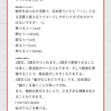
英語の動詞ってどんなの？
動作をあらわす言葉で、日本語でいうと「〜ぅ」とな
る言葉と覚えるとイメージしやすいです(それだけで
はないですが・・)。
食べるぅ〜 (eat)
飲むぅ〜(drink)
座るぅ〜(sit)
走るぅ〜(run)
考えるぅ〜(think)
なぜ動詞が大事なの？
2語文、3語文がつくれます。3語文で表現できること
は多く、英会話のベースとなります。そして動詞を意
識することで、英会話がしやすくなりますよ。
3語文とは「誰がなにをどうする」です。日本語は
「誰が」を省くことが多いですね。
また、動詞は変化することで、さまざまな情報を伝え
ることもできます。
I eat (an) apple.
私はりんごを食べる。