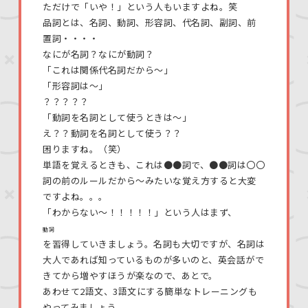
ただけで「いや！」という人もいますよね。笑
品詞とは、名詞、動詞、形容詞、代名詞、副詞、前
置詞・・・・
なにが名詞？なにが動詞？
「これは関係代名詞だから〜」
「形容詞は〜」
？？？？？
「動詞を名詞として使うときは〜」
え？？動詞を名詞として使う？？
困りますね。（笑）
単語を覚えるときも、これは●●詞で、●●詞は〇〇
詞の前のルールだから〜みたいな覚え方すると大変
ですよね。。。
「わからない〜！！！！！」という人はまず、
動詞
を習得していきましょう。名詞も大切ですが、名詞は
大人であれば知っているものが多いのと、英会話がで
きてから増やすほうが楽なので、あとで。
あわせて2語文、3語文にする簡単なトレーニングも
やってみましょう。