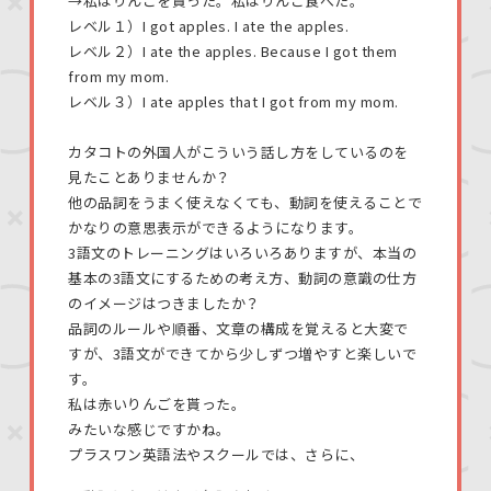
→私はりんごを貰った。私はりんご食べた。
レベル１）I got apples. I ate the apples.
レベル２）I ate the apples. Because I got them
from my mom.
レベル３）I ate apples that I got from my mom.
カタコトの外国人がこういう話し方をしているのを
見たことありませんか？
他の品詞をうまく使えなくても、動詞を使えることで
かなりの意思表示ができるようになります。
3語文のトレーニングはいろいろありますが、本当の
基本の3語文にするための考え方、動詞の意識の仕方
のイメージはつきましたか？
品詞のルールや順番、文章の構成を覚えると大変で
すが、3語文ができてから少しずつ増やすと楽しいで
す。
私は赤いりんごを貰った。
みたいな感じですかね。
プラスワン英語法やスクールでは、さらに、