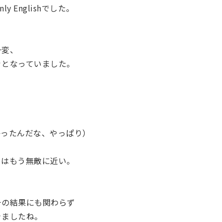
 Englishでした。
一変、
ッとなっていました。
」
かったんだな、やっぱり）
らはもう無敵に近い。
。
チの結果にも関わらず
きましたね。