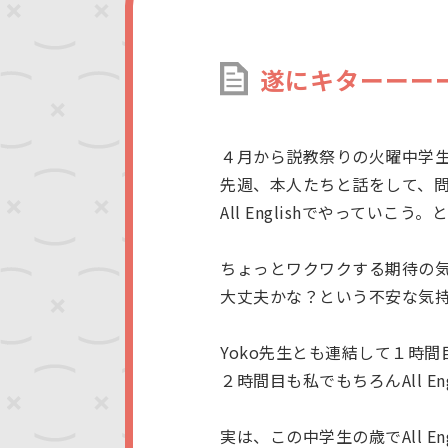
遂にキターーーー(
４月から説教祭りの火曜中学
先週、本人たちと話をして、
All Englishでやっていこ
ちょっとワクワクする期待の
大丈夫かな？という不安な気
Yoko先生とも連結して１時間目はA
２時間目も私でもちろんAll Eng
実は、この中学生の歳でAll E