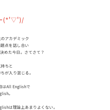
*'▽')/
生のアカデミック
問題点を話し合い
う。と決めた今日。さてさて？
気持ちと
持ちが入り混じる。
ll Englishで
lish。
nglishは理論上あまりよくない。