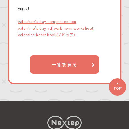
Enjoy!!
V
alentine’s day comprehension
valentine’s day adj verb noun worksheet
Valentine heart book(チビッ子）
一覧を見る
TOP